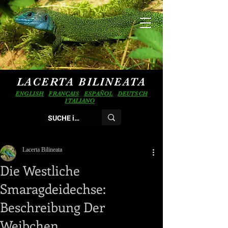
LACERTA BILINEATA
ENGLISH
FRANÇAIS
ESPAÑOL
DEUTSCH
ITALIANO
Lacerta Bilineata
Die Westliche
Smaragdeidechse:
Beschreibung Der
Weibchen