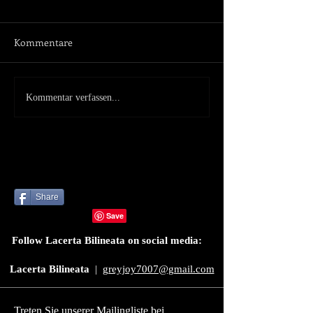
Kommentare
Was Fressen
Ein Riesiger Käfe
Kommentar verfassen...
Mauereidechsen?
Zangen Wie Ein 
Der Hirschkäfer
Share
Follow Lacerta Bilineata on social media:
Lacerta Bilineata
|
greyjoy7007@gmail.com
Treten Sie unserer Mailingliste bei