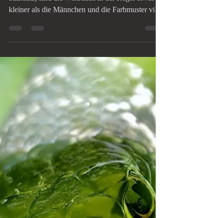
Beschreibung Der Weibchen
Bei Westlichen Smaragdeidechsen (Lacerta
bilineata) sind die Weibchen in der Regel etwas
kleiner als die Männchen und die Farbmuster viel
variantenreicher. Sie erreichen zwischen 25-35 cm
Körperlänge, wobei der Schwanz etwa doppelt so
lang ist, wie der Körper. Kopf und Rumpf der
weiblichen Tiere sind etwas schmaler als bei
männlichen Tieren.