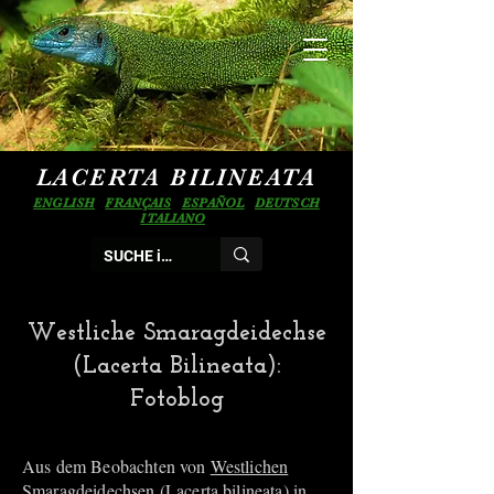
LACERTA BILINEATA
ENGLISH
FRANÇAIS
ESPAÑOL
DEUTSCH
ITALIANO
Westliche Smaragdeidechse
(Lacerta Bilineata):
Fotoblog
Aus dem Beobachten von
Westlichen
Smaragdeidechsen (Lacerta bilineata)
in