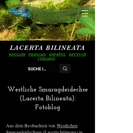
LACERTA BILINEATA
ENGLISH
FRANÇAIS
ESPAÑOL
DEUTSCH
ITALIANO
Westliche Smaragdeidechse
(Lacerta Bilineata):
Fotoblog
Aus dem Beobachten von
Westlichen
Smaragdeidechsen (Lacerta bilineata)
in