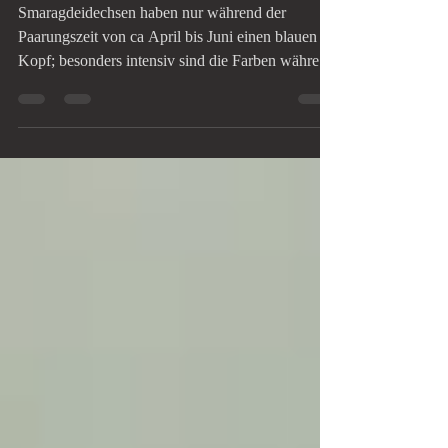
Blauen Kopf?
Smaragdeidechsen haben nur während der
Paarungszeit von ca April bis Juni einen blauen
Kopf; besonders intensiv sind die Farben während
dieser Zeit bei den Männchen, deren Gesicht und
Kehle sich in leuchtendem Blau oder Türkis
präsentieren. Dies gilt sowohl für die Westliche
Smaragdeidechse (Lacerta bilineata) als auch die
Östliche Smaragdeidechse (Lacerta viridis) und
die Iberische Smaragdeidechse (Lacerta
schreiberi).