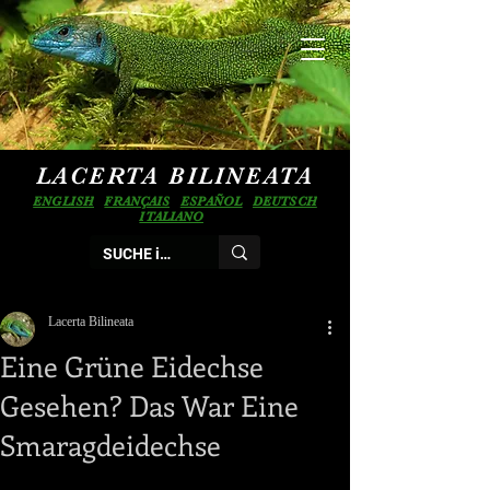
LACERTA BILINEATA
ENGLISH
FRANÇAIS
ESPAÑOL
DEUTSCH
ITALIANO
Lacerta Bilineata
Eine Grüne Eidechse
Gesehen? Das War Eine
Smaragdeidechse