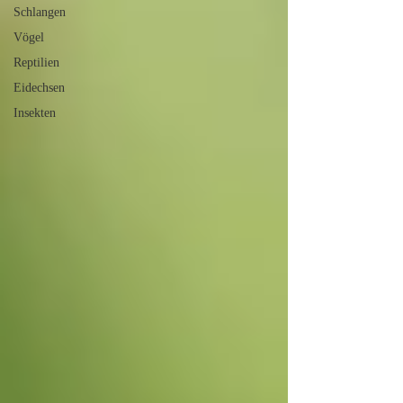
Schlangen
Vögel
Reptilien
Eidechsen
Insekten