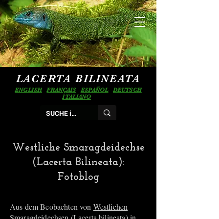
LACERTA BILINEATA
ENGLISH
FRANÇAIS
ESPAÑOL
DEUTSCH
ITALIANO
Westliche Smaragdeidechse
(Lacerta Bilineata):
Fotoblog
Aus dem Beobachten von
Westlichen
Smaragdeidechsen (Lacerta bilineata)
in