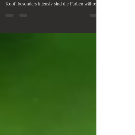
Smaragdeidechsen haben nur während der
Paarungszeit von ca April bis Juni einen blauen
Kopf; besonders intensiv sind die Farben während
dieser Zeit bei den Männchen, deren Gesicht und
Kehle sich in leuchtendem Blau oder Türkis
präsentieren. Dies gilt sowohl für die Westliche
Smaragdeidechse (Lacerta bilineata) als auch die
Östliche Smaragdeidechse (Lacerta viridis) und
die Iberische Smaragdeidechse (Lacerta
schreiberi).