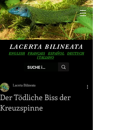
LACERTA BILINEATA
ENGLISH
FRANÇAIS
ESPAÑOL
DEUTSCH
ITALIANO
Lacerta Bilineata
Der Tödliche Biss der
Kreuzspinne