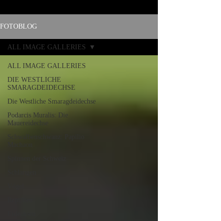
FOTOBLOG
ALL IMAGE GALLERIES
ALL IMAGE GALLERIES
DIE WESTLICHE
SMARAGDEIDECHSE
Die Westliche Smaragdeidechse
Podarcis Muralis: Die
Mauereidechse
Schwalbenschwanz: Papilio
Machaon
Spinnen der Schweiz
Schlangen
Vögel
Reptilien
Eidechsen