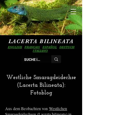
LACERTA BILINEATA
ENGLISH
FRANÇAIS
ESPAÑOL
DEUTSCH
ITALIANO
Westliche Smaragdeidechse
(Lacerta Bilineata):
Fotoblog
Aus dem Beobachten von
Westlichen
Smaragdeidechsen (Lacerta bilineata)
in